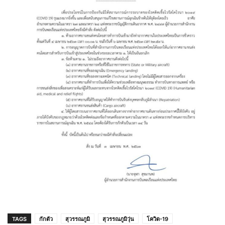
TAGS
กักตัว
สุวรรณภูมิ
สุวรรณภูมิวุ่น
โควิด-19