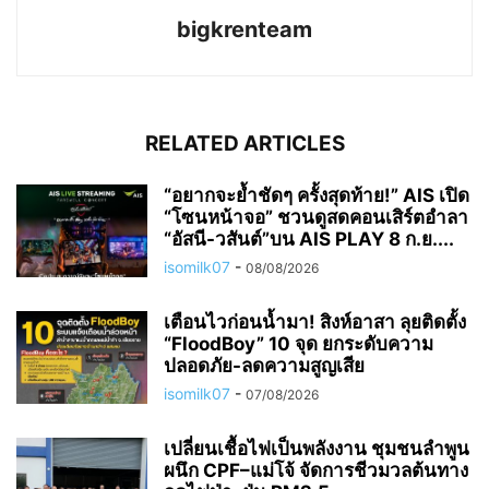
bigkrenteam
RELATED ARTICLES
“อยากจะย้ำชัดๆ ครั้งสุดท้าย!” AIS เปิด
“โซนหน้าจอ” ชวนดูสดคอนเสิร์ตอำลา
“อัสนี-วสันต์”บน AIS PLAY 8 ก.ย....
isomilk07
-
08/08/2026
เตือนไวก่อนน้ำมา! สิงห์อาสา ลุยติดตั้ง
“FloodBoy” 10 จุด ยกระดับความ
ปลอดภัย-ลดความสูญเสีย
isomilk07
-
07/08/2026
เปลี่ยนเชื้อไฟเป็นพลังงาน ชุมชนลำพูน
ผนึก CPF–แม่โจ้ จัดการชีวมวลต้นทาง