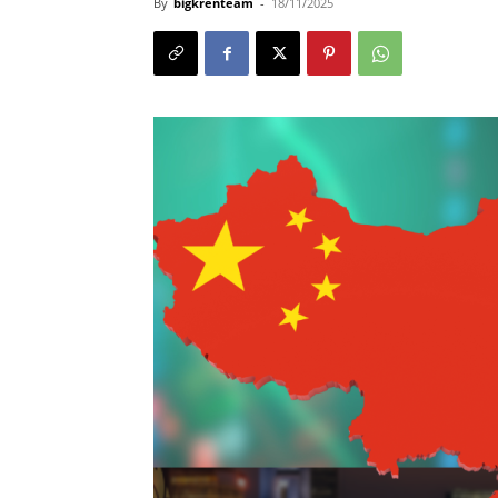
By
bigkrenteam
-
18/11/2025