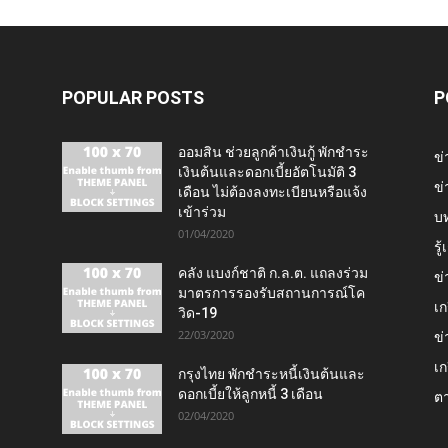
POPULAR POSTS
P
ออมสิน ช่วยลูกค้าเงินกู้ พักชำระ
ข่
เงินต้นและดอกเบี้ยอัตโนมัติ 3
ข่
เดือน ไม่ต้องลงทะเบียนหรือแจ้ง
เข้าร่วม
บ
01/04/2020
รู
คลัง แบงก์ชาติ ก.ล.ต. แถลงร่วม
ข่
มาตรการรองรับสถานการณ์โค
เก
วิด-19
22/03/2020
ข่
เก
กรุงไทย พักชำระหนี้เงินต้นและ
ดอกเบี้ยให้ลูกหนี้ 3 เดือน
ต
02/04/2020