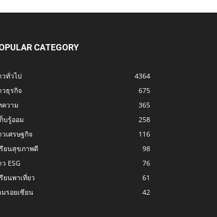
OPULAR CATEGORY
าวทั่วไป
4364
าวธุรกิจ
675
ทความ
365
้เก็บรู้ออม
258
าวเศรษฐกิจ
116
รียนสุขภาพดี
98
าว ESG
76
รียนพาเที่ยว
61
ามรอยเซียน
42