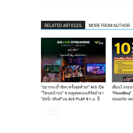
RELATED ARTICLES
MORE FROM AUTHOR
“อยากจะย้ำชัดๆ ครั้งสุดท้าย!” AIS เปิด
เตือนไวก่อนน
“โซนหน้าจอ” ชวนดูสดคอนเสิร์ตอำลา
“FloodBoy” 
“อัสนี-วสันต์”บน AIS PLAY 8 ก.ย. นี้
ปลอดภัย-ลด