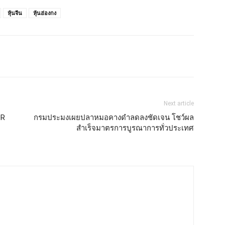
หุ้นจีน
หุ้นฮ่องกง
Next article
DR
กรมประมงเผยปลาหมอคางดำลดลงชัดเจน โชว์ผล
สำเร็จมาตรการบูรณาการทั่วประเทศ