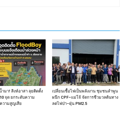
้ำมา! สิงห์อาสา ลุยติดตั้ง
เปลี่ยนเชื้อไฟเป็นพลังงาน ชุมชนลำพูน
10 จุด ยกระดับความ
ผนึก CPF–แม่โจ้ จัดการชีวมวลต้นทาง
ความสูญเสีย
ลดไฟป่า–ฝุ่น PM2.5