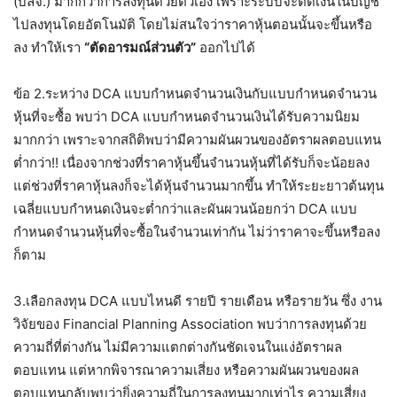
(บลจ.) มากกว่าการลงทุนด้วยตัวเอง เพราะระบบจะตัดเงินในบัญชี
ไปลงทุนโดยอัตโนมัติ โดยไม่สนใจว่าราคาหุ้นตอนนั้นจะขึ้นหรือ
ลง ทำให้เรา
“ตัดอารมณ์ส่วนตัว”
ออกไปได้
ข้อ 2.ระหว่าง DCA แบบกำหนดจำนวนเงินกับแบบกำหนดจำนวน
หุ้นที่จะซื้อ พบว่า DCA แบบกำหนดจำนวนเงินได้รับความนิยม
มากกว่า เพราะจากสถิติพบว่ามีความผันผวนของอัตราผลตอบแทน
ต่ำกว่า!! เนื่องจากช่วงที่ราคาหุ้นขึ้นจำนวนหุ้นที่ได้รับก็จะน้อยลง
แต่ช่วงที่ราคาหุ้นลงก็จะได้หุ้นจำนวนมากขึ้น ทำให้ระยะยาวต้นทุน
เฉลี่ยแบบกำหนดเงินจะต่ำกว่าและผันผวนน้อยกว่า DCA แบบ
กำหนดจำนวนหุ้นที่จะซื้อในจำนวนเท่ากัน ไม่ว่าราคาจะขึ้นหรือลง
ก็ตาม
3.เลือกลงทุน DCA แบบไหนดี รายปี รายเดือน หรือรายวัน ซึ่ง งาน
วิจัยของ Financial Planning Association พบว่าการลงทุนด้วย
ความถี่ที่ต่างกัน ไม่มีความแตกต่างกันชัดเจนในแง่อัตราผล
ตอบแทน แต่หากพิจารณาความเสี่ยง หรือความผันผวนของผล
ตอบแทนกลับพบว่ายิ่งความถี่ในการลงทุนมากเท่าไร ความเสี่ยง