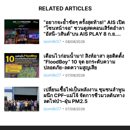
RELATED ARTICLES
“อยากจะย้ำชัดๆ ครั้งสุดท้าย!” AIS เปิด
“โซนหน้าจอ” ชวนดูสดคอนเสิร์ตอำลา
“อัสนี-วสันต์”บน AIS PLAY 8 ก.ย....
isomilk07
-
08/08/2026
เตือนไวก่อนน้ำมา! สิงห์อาสา ลุยติดตั้ง
“FloodBoy” 10 จุด ยกระดับความ
ปลอดภัย-ลดความสูญเสีย
isomilk07
-
07/08/2026
เปลี่ยนเชื้อไฟเป็นพลังงาน ชุมชนลำพูน
ผนึก CPF–แม่โจ้ จัดการชีวมวลต้นทาง
ลดไฟป่า–ฝุ่น PM2.5
isomilk07
-
07/08/2026