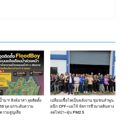
้ำมา! สิงห์อาสา ลุยติดตั้ง
เปลี่ยนเชื้อไฟเป็นพลังงาน ชุมชนลำพูน
10 จุด ยกระดับความ
ผนึก CPF–แม่โจ้ จัดการชีวมวลต้นทาง
ความสูญเสีย
ลดไฟป่า–ฝุ่น PM2.5