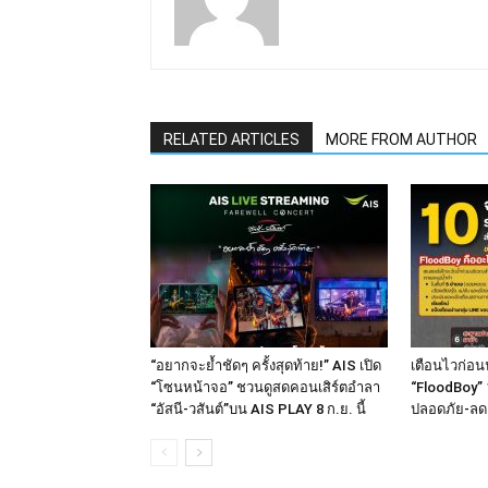
RELATED ARTICLES
MORE FROM AUTHOR
“อยากจะย้ำชัดๆ ครั้งสุดท้าย!” AIS เปิด
เตือนไวก่อนน
“โซนหน้าจอ” ชวนดูสดคอนเสิร์ตอำลา
“FloodBoy” 
“อัสนี-วสันต์”บน AIS PLAY 8 ก.ย. นี้
ปลอดภัย-ลด