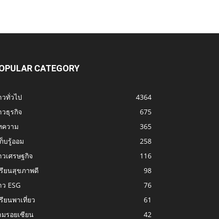
OPULAR CATEGORY
าวทั่วไป
4364
าวธุรกิจ
675
ทความ
365
้เก็บรู้ออม
258
าวเศรษฐกิจ
116
รียนสุขภาพดี
98
าว ESG
76
รียนพาเที่ยว
61
ามรอยเซียน
42