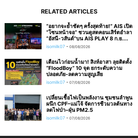
RELATED ARTICLES
“อยากจะย้ำชัดๆ ครั้งสุดท้าย!” AIS เปิด
“โซนหน้าจอ” ชวนดูสดคอนเสิร์ตอำลา
“อัสนี-วสันต์”บน AIS PLAY 8 ก.ย....
isomilk07
-
08/08/2026
เตือนไวก่อนน้ำมา! สิงห์อาสา ลุยติดตั้ง
“FloodBoy” 10 จุด ยกระดับความ
ปลอดภัย-ลดความสูญเสีย
isomilk07
-
07/08/2026
เปลี่ยนเชื้อไฟเป็นพลังงาน ชุมชนลำพูน
ผนึก CPF–แม่โจ้ จัดการชีวมวลต้นทาง
ลดไฟป่า–ฝุ่น PM2.5
isomilk07
-
07/08/2026