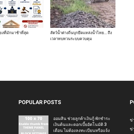
งที่มักมาช้าที่สุด
สัตว์น้ำต่างถิ่นบุกยึดแหล่งน้ำไทย… ถึง
เวลาทบทวนระบบควบคุม
POPULAR POSTS
P
ออมสิน ช่วยลูกค้าเงินกู้ พักชำระ
ข่
เงินต้นและดอกเบี้ยอัตโนมัติ 3
ข่
เดือน ไม่ต้องลงทะเบียนหรือแจ้ง