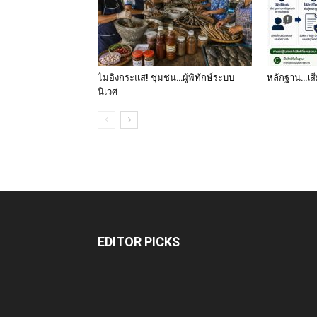
ไม่อิงกระแส! ชุมชน…ผู้พิทักษ์ระบบ
หลักฐาน…เสีย
นิเวศ
EDITOR PICKS