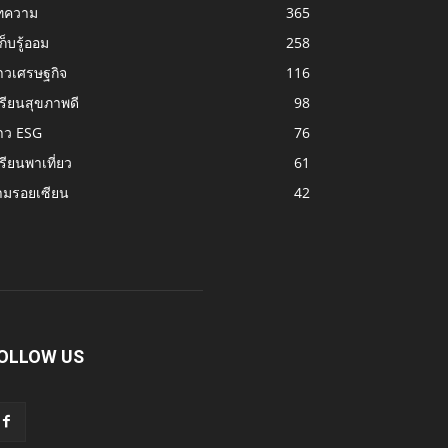
ทความ
365
้เก็บรู้ออม
258
าวเศรษฐกิจ
116
รียนสุขภาพดี
98
าว ESG
76
รียนพาเที่ยว
61
ามรอยเซียน
42
OLLOW US