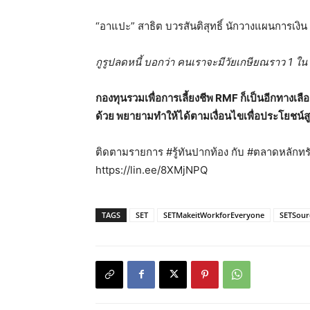
“อาแปะ” สาธิต บวรสันติสุทธิ์ นักวางแผนการเงิ
กูรูปลดหนี้ บอกว่า คนเราจะมีวัยเกษียณราว 1 ใน 
กองทุนรวมเพื่อการเลี้ยงชีพ RMF ก็เป็นอีกทางเล
ด้วย พยายามทำให้ได้ตามเงื่อนไขเพื่อประโยชน์ส
ติดตามรายการ #รู้ทันปากท้อง กับ #ตลาดหลักทรัพ
https://lin.ee/8XMjNPQ
TAGS
SET
SETMakeitWorkforEveryone
SETSour