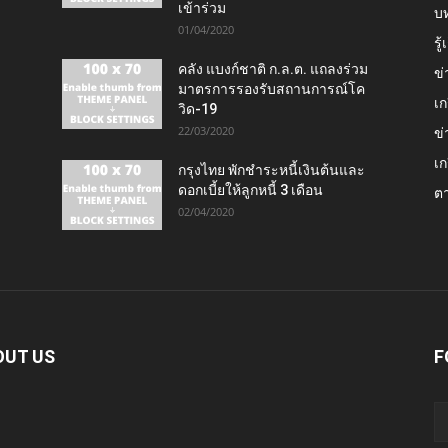
เข้าร่วม
บ
01/04/2020
รู
คลัง แบงก์ชาติ ก.ล.ต. แถลงร่วม
ข่
มาตรการรองรับสถานการณ์โค
เก
วิด-19
22/03/2020
ข่
เก
กรุงไทย พักชำระหนี้เงินต้นและ
ดอกเบี้ยให้ลูกหนี้ 3 เดือน
ต
02/04/2020
OUT US
F