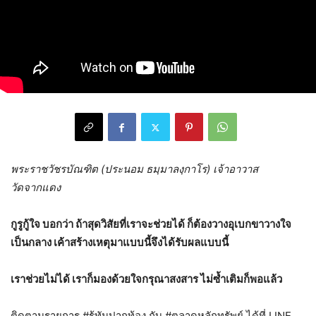
พระราชวัชรบัณฑิต (ประนอม ธมฺมาลงฺกาโร) เจ้าอาวาส
วัดจากแดง
กูรูกู้ใจ บอกว่า ถ้าสุดวิสัยที่เราจะช่วยได้ ก็ต้องวางอุเบกขาวางใจ
เป็นกลาง เค้าสร้างเหตุมาแบบนี้จึงได้รับผลแบบนี้
เราช่วยไม่ได้ เราก็มองด้วยใจกรุณาสงสาร ไม่ซ้ำเติมก็พอแล้ว
ติดตามรายการ #รู้ทันปากท้อง กับ #ตลาดหลักทรัพย์ ได้ที่ LINE