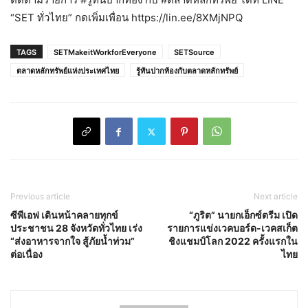
“SET ทั่วไทย” กดเพิ่มเพื่อน https://lin.ee/8XMjNPQ
TAGS
SETMakeitWorkforEveryone
SETSource
ตลาดหลักทรัพย์แห่งประเทศไทย
รู้ทันปากท้องกับตลาดหลักทรัพย์
Previous article
Next article
ซีพีเอฟ เดินหน้าคลายทุกข์
“ภูริต” นายกเอ็กซ์ตรีม เปิด
ประชาชน 28 จังหวัดทั่วไทย เร่ง
รายการแข่งเวคบอร์ด-เวคสเก็ต
“ส่งอาหารจากใจ สู้ภัยน้ำท่วม”
ชิงแชมป์โลก 2022 ครั้งแรกใน
ต่อเนื่อง
ไทย