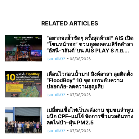
RELATED ARTICLES
“อยากจะย้ำชัดๆ ครั้งสุดท้าย!” AIS เปิด
“โซนหน้าจอ” ชวนดูสดคอนเสิร์ตอำลา
“อัสนี-วสันต์”บน AIS PLAY 8 ก.ย....
isomilk07
-
08/08/2026
เตือนไวก่อนน้ำมา! สิงห์อาสา ลุยติดตั้ง
“FloodBoy” 10 จุด ยกระดับความ
ปลอดภัย-ลดความสูญเสีย
isomilk07
-
07/08/2026
เปลี่ยนเชื้อไฟเป็นพลังงาน ชุมชนลำพูน
ผนึก CPF–แม่โจ้ จัดการชีวมวลต้นทาง
ลดไฟป่า–ฝุ่น PM2.5
isomilk07
-
07/08/2026