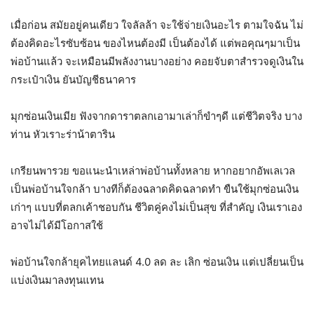
เมื่อก่อน สมัยอยู่คนเดียว ใจลัลล้า จะใช้จ่ายเงินอะไร ตามใจฉัน ไม่
ต้องคิดอะไรซับซ้อน ของไหนต้องมี เป็นต้องได้ แต่พอคุณๆมาเป็น
พ่อบ้านแล้ว จะเหมือนมีพลังงานบางอย่าง คอยจับตาสำรวจดูเงินใน
กระเป๋าเงิน ยันบัญชีธนาคาร
มุกซ่อนเงินเมีย ฟังจากดาราตลกเอามาเล่าก็ขำๆดี แต่ชีวิตจริง บาง
ท่าน หัวเราะร่าน้าตาริน
เกรียนพารวย ขอแนะนำเหล่าพ่อบ้านทั้งหลาย หากอยากอัพเลเวล
เป็นพ่อบ้านใจกล้า บางทีก็ต้องฉลาดคิดฉลาดทำ ขืนใช้มุกซ่อนเงิน
เก่าๆ แบบที่ตลกเค้าชอบกัน ชีวิตคู่คงไม่เป็นสุข ที่สำคัญ เงินเราเอง
อาจไม่ได้มีโอกาสใช้
พ่อบ้านใจกล้ายุคไทยแลนด์ 4.0 ลด ละ เลิก ซ่อนเงิน แต่เปลี่ยนเป็น
แบ่งเงินมาลงทุนแทน