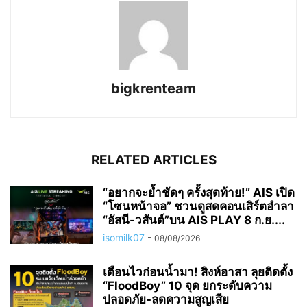
bigkrenteam
RELATED ARTICLES
“อยากจะย้ำชัดๆ ครั้งสุดท้าย!” AIS เปิด
“โซนหน้าจอ” ชวนดูสดคอนเสิร์ตอำลา
“อัสนี-วสันต์”บน AIS PLAY 8 ก.ย....
isomilk07
-
08/08/2026
เตือนไวก่อนน้ำมา! สิงห์อาสา ลุยติดตั้ง
“FloodBoy” 10 จุด ยกระดับความ
ปลอดภัย-ลดความสูญเสีย