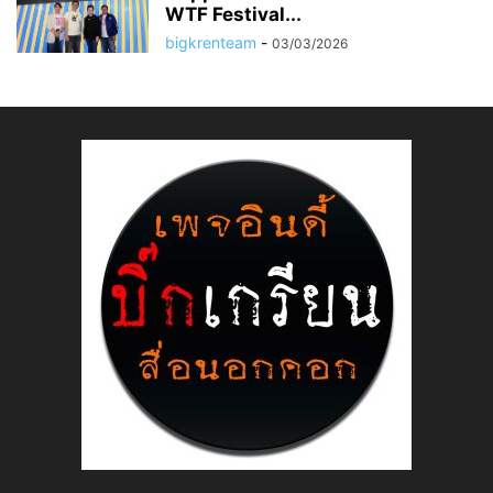
WTF Festival...
bigkrenteam
-
03/03/2026