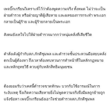
เพจบิ๊กเกรียน​วิเคราะห์​ไว้ว่า​ต้องพูดความจริง​ ทั้งหมด​ ไม่ว่าจะเป็น
ฝ่ายตำรวจ​ หรือฝ่ายญาติผู้เสียหาย​ และผลของการกระทำ​ พระเอก
กลายเป็นผู้ร้าย​ และผู้ร้ายกลายเป็นพระเอก
สังคมยังเทใจไปให้ฝ่ายตำรวจ​มากกว่าหนุ่มคลั่งที่เสียชีวิต
คำสั่งเด้งผู้กำกับ​สภ.ภักดีชุมพล​ และตำรวจชั้นประทวนมือสยบคลั่ง​
ตกเป็นผู้ต้องหา​ ถึงเวลาต้องทบทวนการทำหน้าที่ในหลักกฏหมาย
และหลักยุทธวิธี​ ควบคู่กับหลักสิทธิมนุษยชน
ต้องยอมรับว่าเคสนี้ตำรวจขาดทักษะ​ บวกกับใช้อารมณ์​ในการ
ระงับเหตุ จึงเกิดความเสียหาย​ยิ่งไม่พูดความจริง​จึงมีผลถูกย้าย​ถูก
แจ้งข้อหา​ เพจบิ๊กเกรียนยังเอาใจช่วยตำรวจสภ.ภักดีชุมพล