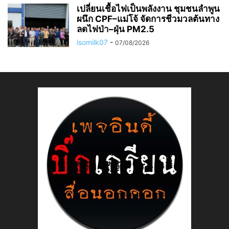
เปลี่ยนเชื้อไฟเป็นพลังงาน ชุมชนลำพูน
ผนึก CPF–แม่โจ้ จัดการชีวมวลต้นทาง
ลดไฟป่า–ฝุ่น PM2.5
isomilk07
-
07/08/2026