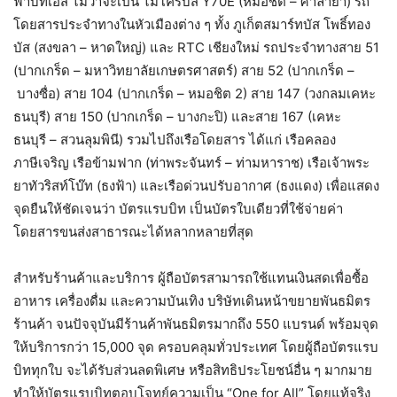
ฟ้าบีทีเอส ไม่ว่าจะเป็น ไมโครบัส Y70E (หมอชิต – ศาลายา) รถ
โดยสารประจำทางในหัวเมืองต่าง ๆ ทั้ง ภูเก็ตสมาร์ทบัส โพธิ์ทอง
บัส (สงขลา – หาดใหญ่) และ RTC เชียงใหม่ รถประจำทางสาย 51
(ปากเกร็ด – มหาวิทยาลัยเกษตรศาสตร์) สาย 52 (ปากเกร็ด –
บางซื่อ) สาย 104 (ปากเกร็ด – หมอชิต 2) สาย 147 (วงกลมเคหะ
ธนบุรี) สาย 150 (ปากเกร็ด – บางกะปิ) และสาย 167 (เคหะ
ธนบุรี – สวนลุมพินี) รวมไปถึงเรือโดยสาร ได้แก่ เรือคลอง
ภาษีเจริญ เรือข้ามฟาก (ท่าพระจันทร์ – ท่ามหาราช) เรือเจ้าพระ
ยาทัวริสท์โบ๊ท (ธงฟ้า) และเรือด่วนปรับอากาศ (ธงแดง) เพื่อแสดง
จุดยืนให้ชัดเจนว่า บัตรแรบบิท เป็นบัตรใบเดียวที่ใช้จ่ายค่า
โดยสารขนส่งสาธารณะได้หลากหลายที่สุด
สำหรับร้านค้าและบริการ ผู้ถือบัตรสามารถใช้แทนเงินสดเพื่อซื้อ
อาหาร เครื่องดื่ม และความบันเทิง บริษัทเดินหน้าขยายพันธมิตร
ร้านค้า จนปัจจุบันมีร้านค้าพันธมิตรมากถึง 550 แบรนด์ พร้อมจุด
ให้บริการกว่า 15,000 จุด ครอบคลุมทั่วประเทศ โดยผู้ถือบัตรแรบ
บิททุกใบ จะได้รับส่วนลดพิเศษ หรือสิทธิประโยชน์อื่น ๆ มากมาย
ทำให้บัตรแรบบิทตอบโจทย์ความเป็น “One for All” โดยแท้จริง