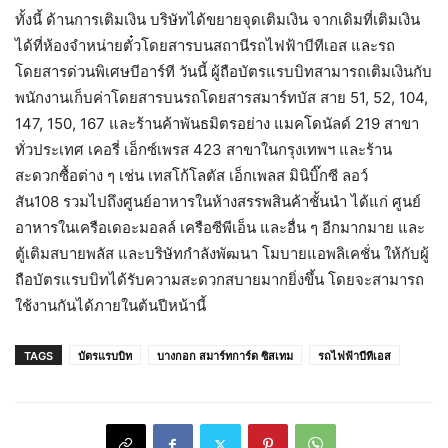
ทั้งนี้ ด้านการเติมเงิน บริษัทได้ขยายจุดเติมเงิน จากเดิมที่เติมเงิน
ได้ที่ห้องจำหน่ายตั๋วโดยสารบนสถานีรถไฟฟ้าบีทีเอส และรถ
โดยสารด่วนพิเศษบีอาร์ที วันนี้ ผู้ถือบัตรแรบบิทสามารถเติมเงินกับ
พนักงานเก็บค่าโดยสารบนรถโดยสารสมาร์ทบัส สาย 51, 52, 104,
147, 150, 167 และร้านค้าพันธมิตรอย่าง แมคโดนัลด์ 219 สาขา
ทั่วประเทศ เคอรี่ เอ็กซ์เพรส 423 สาขาในกรุงเทพฯ และร้าน
สะดวกซื้อต่าง ๆ เช่น เทสโก้โลตัส เอ็กเพลส มินิบิ๊กซี ลอว์
สัน108 รวมไปถึงศูนย์อาหารในห้างสรรพสินค้าชั้นนำ ได้แก่ ศูนย์
อาหารในเครือเดอะมอลล์ เครือซีพีเอ็น และอื่น ๆ อีกมากมาย และ
ตู้เติมสบายพลัส และบริษัทกำลังพัฒนา โมบายแอพลิเคชั่น ให้กับผู้
ถือบัตรแรบบิทได้รับความสะดวกสบายมากยิ่งขึ้น โดยจะสามารถ
ใช้งานกันได้ภายในต้นปีหน้านี้
TAGS
บัตรแรบบิท
บางกอก สมาร์ทการ์ด ซิสเทม
รถไฟฟ้าบีทีเอส