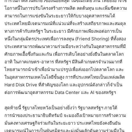
การในภาคส่วนที่เกี่ยวข้องน้อยที่สุด ในขณะเดียวกัน ไทยยังอาจใช้
โอกาสนี้ในการปรับโครงสร้างการผลิต ลดต้นทุน และเพิ่มขีดความ
สามารถในการแข่งขันในระยะยาวให้กับบางอุตสาหกรรมได้
ประเทศไทยมีเจตนารมณ์ที่แน่วแน่ที่จะสร้างเสถียรภาพและสมดุล
ทางการค้ากับสหรัฐฯ ในระยะยาว มีศักยภาพเพียงพอต่อการเป็น
หนึ่งในกลุ่มมิตรประเทศเพื่อการลงทุน (Friend Shoring) ที่ทั้งสอง
ประเทศสามารถพัฒนาความร่วมมือระหว่างกันในอุตสาหกรรมที่มี
ศักยภาพเอื้อซึ่งกันและกัน เพื่อการเติบโตอย่างยั่งยืนในตลาดโลก
อาทิ ในภาคเกษตร-อาหาร ที่สหรัฐฯ มีสินค้าเกษตรจำนวนมากที่
ไทยสามารถนำเข้าเพื่อนำมาแปรรูปเพื่อส่งออกไปตลาดโลก และ
ในอุตสาหกรรมเทคโนโลยีขั้นสูง การที่ประเทศไทยเป็นแหล่งผลิต
Hard Disk Drive ที่สำคัญของโลก และอุปกรณ์ดังกล่าวก็จำเป็น
ต่อการพัฒนาอุตสาหกรรม Data Center และ AI ของสหรัฐฯ
สุดท้ายนี้ รัฐบาลไทยหวังเป็นอย่างยิ่งว่า รัฐบาลสหรัฐฯ ภายใต้
การนำของประธานาธิบดีทรัมป์ จะมองถึงเป้าหมายการสร้างความ
มั่นคงทางเศรษฐกิจร่วมกันในระยะยาว ประเทศไทยยังคงยืนยัน
เจตนารมณ์ในการเป็นพันธมิตรและมุ่งมั่นผลักดันความร่วมมือใน