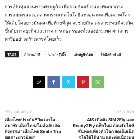
การเป็นหุ้นส่วนทางเศรษฐกิจ เพื่อร่วมกันสร้างและพัฒนาภาค
การเกษตรและอุตสาหกรรมเทคโนโลยีแห่งอนาคตเพื่อตลาดโลก
ให้เติบโตอย่างมั่นคง เพื่อท้ายที่สุด จะช่วยกันลดผลกระทบที่จะเกิด
ขึ้นกับภาคธุรกิจและภาคการเกษตรของทั้งสองประเทศ ผ่านการ
หารืออย่างสร้างสรรค์โดยเร็ว
TAGS
กำแพงภาษี
นายกฯอุ๊งอิ๊ง
เศรษฐกิจไทย
โดนัลด์ ทรัมป์
Previous article
Next article
เมืองไทยประกันชีวิต เอาใจ
AIS เปิดตัว SIM2Fly และ
สมาชิกเมืองไทยสไมล์คลับ จัด
Ready2Fly แพ็กใหม่ ต้อนรับไฮซี
กิจกรรม “เมืองไทย Smile Trip
ซั่นท่องเที่ยวทั่วโลก จัดเต็มเน็ต
@เกาะยาวน้อย”
จุใจใช้ได้นาน และต่อเนื่องบน