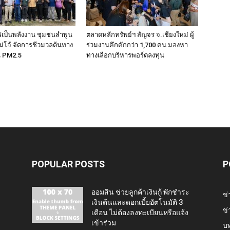
ไฟเป็นพลังงาน ชุมชนลำพูน
ตลาดหลักทรัพย์ฯ สัญจร จ.เชียงใหม่ ผู้
่โจ้ จัดการชีวมวลต้นทาง
ร่วมงานคึกคักกว่า 1,700 คน มองหา
น PM2.5
ทางเลือกบริหารพอร์ตลงทุน
POPULAR POSTS
P
ออมสิน ช่วยลูกค้าเงินกู้ พักชำระ
ข่
เงินต้นและดอกเบี้ยอัตโนมัติ 3
ข่
เดือน ไม่ต้องลงทะเบียนหรือแจ้ง
เข้าร่วม
บ