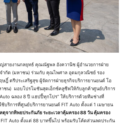
หญ่สายงานกลยุทธ์ คุณณัฐพล อังควานิช ผู้อำนวยการฝ่าย
จำกัด (มหาชน) ร่วมกับ คุณไพศาล อุดมกุลวณิชย์ รอง
ฎิ์ ตรีประเสริฐสุข ผู้จัดการฝ่ายธุรกิจบริการยานยนต์ โอ
หาชน) มอบโปรโมชันสุดเอ็กซ์คลูซีฟให้กับลูกค้าศูนย์บริการ
to ฉลอง 8 ปี แฮปปี้ทุกโปร” ให้บริการด้วยทีมช่างที่
ช้บริการที่ศูนย์บริการยานยนต์ FIT Auto ตั้งแต่ 1 เมษายน
ิเหตุจากทิพยประกันภัย ระยะเวลาคุ้มครอง 88 วัน คุ้มครอง
่ FIT Auto ตั้งแต่ 88 บาทขึ้นไป พร้อมรับโค้ดส่วนลดประกัน