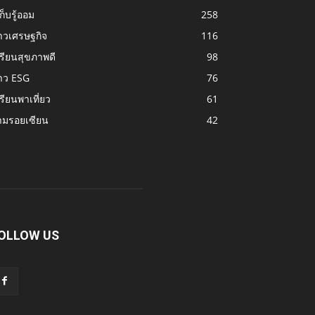
้เก็บรู้ออม
258
าวเศรษฐกิจ
116
รียนสุขภาพดี
98
าว ESG
76
รียนพาเที่ยว
61
ามรอยเซียน
42
OLLOW US