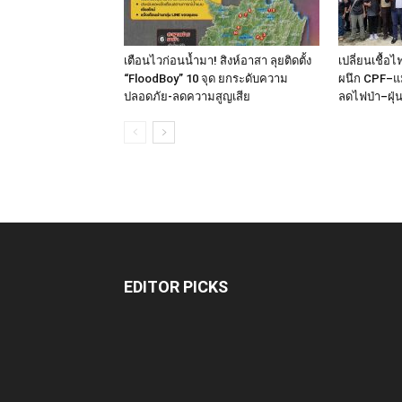
เตือนไวก่อนน้ำมา! สิงห์อาสา ลุยติดตั้ง
เปลี่ยนเชื้อ
“FloodBoy” 10 จุด ยกระดับความ
ผนึก CPF–แม
ปลอดภัย-ลดความสูญเสีย
ลดไฟป่า–ฝุ่
EDITOR PICKS