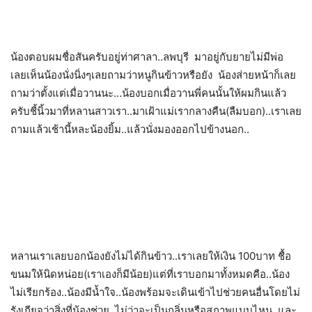
น้องตอบผมชื่อสันครับอยู่ท่าศาลา..ลพบุรี มาอยู่กับยายไม่มีพ่อ
เลยเห็นน้องนั่งนิ่งๆเลยถามว่าหนูกินข้าวหรือยัง น้องส่ายหน้าก็เลย
ถามว่าตั้งแต่เมื่อวานนะ…น้องบอกเมื่อวานพี่คนนั้นให้ผมกินแล้ว
ครับชี้นิ้วมาที่หลานสาวเรา..มาเฝ้าแม่เรากลางคืน(ลืมบอก)..เราเลย
ถามแล้วเช้านี้หละน้องยิ้ม..แล้วนั่งมองออกไปข้างนอก..
หลานเราเลยบอกน้องยังไม่ได้กินข้าว..เราเลยให้เงิน 100บาท ชื้อ
ขนมให้นิดหน่อย(เราเองก็มีน้อย)แต่ที่เราบอกมาทั้งหมดคือ..น้อง
ไม่เรียกร้อง..น้องมีน้ำใจ..น้องพร้อมจะเดินเข้าไปช่วยคนอื่นโดยไม่
รังเกียจว่าสิ่งที่น้องช่วย..ไม่ว่าจะเป็นกลิ่นหรือสภาพแบบไหน..และ