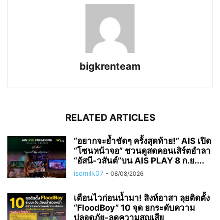
bigkrenteam
RELATED ARTICLES
“อยากจะย้ำชัดๆ ครั้งสุดท้าย!” AIS เปิด
“โซนหน้าจอ” ชวนดูสดคอนเสิร์ตอำลา
“อัสนี-วสันต์”บน AIS PLAY 8 ก.ย....
isomilk07
-
08/08/2026
เตือนไวก่อนน้ำมา! สิงห์อาสา ลุยติดตั้ง
“FloodBoy” 10 จุด ยกระดับความ
ปลอดภัย-ลดความสูญเสีย