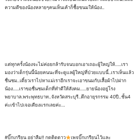
ความดีของน้องหลายๆคนเห็นเค้าก็ชื้อขนมให้น้อง..
แต่ทุกครั้งน้องจะไม่ค่อยกล้ารับจนบอกเอาเถอะผู้ใหญ่ให้…..เรา
มองว่าเด็กรุ่นนี้น้อยคนนะที่จะดูแลผู้ใหญ่ที่ป่วยแบบนี้..เราเห็นแล้ว
ชื่นชม..เดี๋ยวเราไปหาแม่เราอีกเราจะเอาขนมกับเสื้อผ้าไปฝาก
น้อง…..เราขอชื่นชมเด็กที่ทำดีให้สังคม…..ยายน้องอยู่โรง
พยาบาล.พระพุทธบาท..จังหวัดสระบุรี..ตึกอายุรกรรม 40ปี..ชั้น4
ค่ะเข้าไปเจอเตียงแรกเลยค่ะ…
#บิ๊กเกรียน อย่าลืม!! กดติดดาว
เพจบิ๊กเกรียนไว้และ