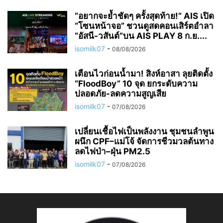
“อยากจะย้ำชัดๆ ครั้งสุดท้าย!” AIS เปิด
“โซนหน้าจอ” ชวนดูสดคอนเสิร์ตอำลา
“อัสนี-วสันต์”บน AIS PLAY 8 ก.ย....
isomilk07
-
08/08/2026
เตือนไวก่อนน้ำมา! สิงห์อาสา ลุยติดตั้ง
“FloodBoy” 10 จุด ยกระดับความ
ปลอดภัย-ลดความสูญเสีย
isomilk07
-
07/08/2026
เปลี่ยนเชื้อไฟเป็นพลังงาน ชุมชนลำพูน
ผนึก CPF–แม่โจ้ จัดการชีวมวลต้นทาง
ลดไฟป่า–ฝุ่น PM2.5
isomilk07
-
07/08/2026