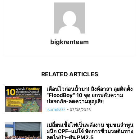
bigkrenteam
RELATED ARTICLES
เตือนไวก่อนน้ำมา! สิงห์อาสา ลุยติดตั้ง
“FloodBoy” 10 จุด ยกระดับความ
ปลอดภัย-ลดความสูญเสีย
isomilk07
-
07/08/2026
เปลี่ยนเชื้อไฟเป็นพลังงาน ชุมชนลำพูน
ผนึก CPF–แม่โจ้ จัดการชีวมวลต้นทาง
ลดไฟป่า–ฝุ่น PM2.5