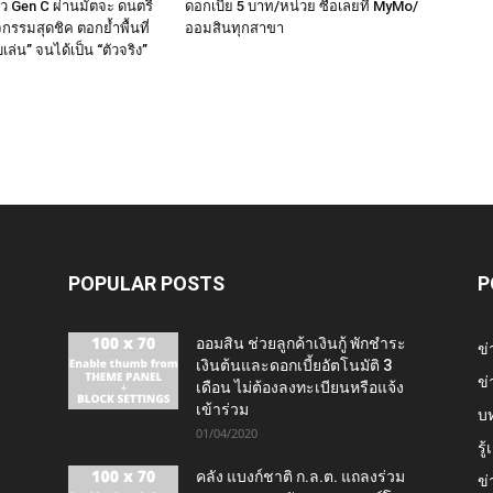
ว Gen C ผ่านมัตจะ ดนตรี
ดอกเบี้ย 5 บาท/หน่วย ซื้อเลยที่ MyMo/
กรรมสุดชิค ตอกย้ำพื้นที่
ออมสินทุกสาขา
่น” จนได้เป็น “ตัวจริง”
POPULAR POSTS
P
ออมสิน ช่วยลูกค้าเงินกู้ พักชำระ
ข่
เงินต้นและดอกเบี้ยอัตโนมัติ 3
ข่
เดือน ไม่ต้องลงทะเบียนหรือแจ้ง
เข้าร่วม
บ
01/04/2020
รู
คลัง แบงก์ชาติ ก.ล.ต. แถลงร่วม
ข่