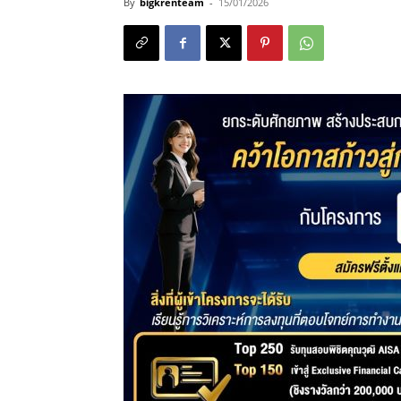
By
bigkrenteam
-
15/01/2026