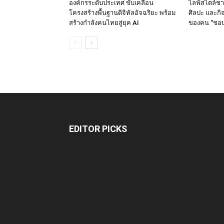
องค์กรระดับประเทศ ขับเคลื่อน
ไลฟ์สไตล์ชา
โครงสร้างพื้นฐานดิจิทัลอัจฉริยะ พร้อม
ศิลปะ และกิจ
สร้างกำลังคนไทยสู่ยุค AI
ของคน “ชอบเล
EDITOR PICKS