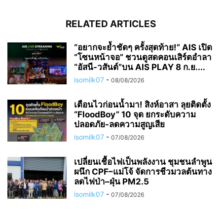
RELATED ARTICLES
“อยากจะย้ำชัดๆ ครั้งสุดท้าย!” AIS เปิด
“โซนหน้าจอ” ชวนดูสดคอนเสิร์ตอำลา
“อัสนี-วสันต์”บน AIS PLAY 8 ก.ย....
isomilk07
-
08/08/2026
เตือนไวก่อนน้ำมา! สิงห์อาสา ลุยติดตั้ง
“FloodBoy” 10 จุด ยกระดับความ
ปลอดภัย-ลดความสูญเสีย
isomilk07
-
07/08/2026
เปลี่ยนเชื้อไฟเป็นพลังงาน ชุมชนลำพูน
ผนึก CPF–แม่โจ้ จัดการชีวมวลต้นทาง
ลดไฟป่า–ฝุ่น PM2.5
isomilk07
-
07/08/2026