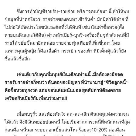
ซึ่งการทำบัญชีรายรับ-รายจ่าย หรือ “จดแก้จน” นี้ ทำให้พบ
ข้อมูลที่น่าตกใจว่า รายจ่ายของคนหาเช้ากินค่ำ มักมีค่าใช้จ่าย ที่
ไม่ก่อให้เกิดประโยชน์และตัดทิ้งได้ทันที เช่น เงินค่าซื้อหวย(ทั้ง
หวยบนดินและใต้ดิน) ค่าเหล้าเบียร์-บุหรี่-เครื่องดื่มชูกำลัง คนที่มี
รายได้ขยับขึ้นมาอีกหน่อย รายจ่ายฟุ่มเฟือยที่เพิ่มขึ้นมา โดย
เฉพาะคุณผู้หญิง ก็คือ เสื้อผ้า-กระเป๋า-รองเท้า ที่มีเต็มตู้แล้วก็ยัง
ซื้อแล้วซื้ออีก
เช่นเดียวกับคุณพี่มนุษย์เงินเดือนท่านนี้ เมื่อต้องลงมือจด
รายรับรายจ่ายก็พบว่า ต้นตอของปัญหา ที่นำพามาสู่ “ชีวิตลูกหนี้”
คือซื้อหวยทุกงวด แถมชอบเล่นพนันบอล สุดสัปดาห์ต้องคลาย
เครียดกินเบียร์กับเพื่อนร่วมงาน
!!
เมื่อพบรูรั่ว และต้องตัดใจ ลด-ละ-เลิก ต้นเหตุแห่งความจน
ได้แล้ว จึงมีเงินทยอยปลดหนี้ โดยเริ่มจากภาระหนี้ที่หนักหนาที่สุด
ก่อนคือ หนี้นอกระบบดอกเบี้ยแสนโหดร้อยละ10-20% ต่อเดือน