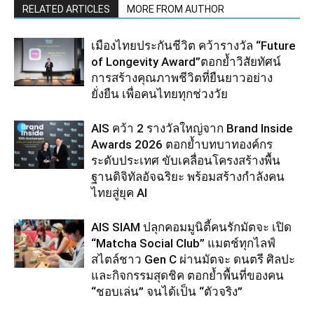
RELATED ARTICLES
MORE FROM AUTHOR
เมืองไทยประกันชีวิต คว้ารางวัล “Future
of Longevity Award”ตอกย้ำวิสัยทัศน์
การสร้างคุณภาพชีวิตที่ยืนยาวอย่าง
ยั่งยืน เพื่อคนไทยทุกช่วงวัย
AIS คว้า 2 รางวัลใหญ่จาก Brand Inside
Awards 2026 ตอกย้ำบทบาทองค์กร
ระดับประเทศ ขับเคลื่อนโครงสร้างพื้น
ฐานดิจิทัลอัจฉริยะ พร้อมสร้างกำลังคน
ไทยสู่ยุค AI
AIS SIAM ปลุกคอมมูนิตี้คนรักมัตจะ เปิด
“Matcha Social Club” แมตช์ทุกไลฟ์
สไตล์ชาว Gen C ผ่านมัตจะ ดนตรี ศิลปะ
และกิจกรรมสุดชิค ตอกย้ำพื้นที่ของคน
“ชอบเล่น” จนได้เป็น “ตัวจริง”