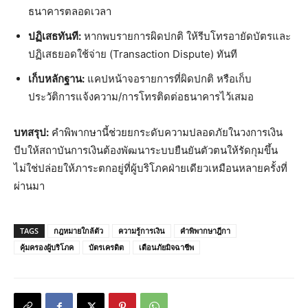
ธนาคารตลอดเวลา
ปฏิเสธทันที:
หากพบรายการผิดปกติ ให้รีบโทรอายัดบัตรและ
ปฏิเสธยอดใช้จ่าย (Transaction Dispute) ทันที
เก็บหลักฐาน:
แคปหน้าจอรายการที่ผิดปกติ หรือเก็บ
ประวัติการแจ้งความ/การโทรติดต่อธนาคารไว้เสมอ
บทสรุป:
คำพิพากษานี้ช่วยยกระดับความปลอดภัยในวงการเงิน
บีบให้สถาบันการเงินต้องพัฒนาระบบยืนยันตัวตนให้รัดกุมขึ้น
ไม่ใช่ปล่อยให้ภาระตกอยู่ที่ผู้บริโภคฝ่ายเดียวเหมือนหลายครั้งที่
ผ่านมา
TAGS
กฎหมายใกล้ตัว
ความรู้การเงิน
คำพิพากษาฎีกา
คุ้มครองผู้บริโภค
บัตรเครดิต
เตือนภัยมิจฉาชีพ