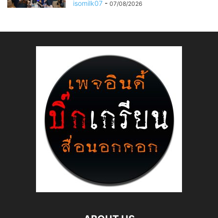
isomilk07
-
07/08/2026