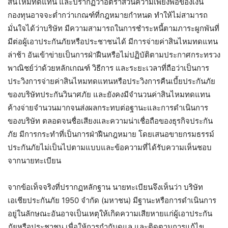
สินไหมทดแทน และปรากฏว่าอัตราส่วนความเพียงพอของเงิน
กองทุนอาจจะต่ำกว่าเกณฑ์ที่กฎหมายกำหนด ทำให้ไม่สามารถ
มั่นใจได้ว่าบริษัท มีความสามารถในการชำระหนี้ตามภาระผูกพันที่
มีต่อผู้เอาประกันภัยหรือประชาชนได้ มีการจ่ายค่าสินไหมทดแทน
ล่าช้า อันเข้าข่ายเป็นการฝ่าฝืนหรือไม่ปฏิบัติตามประกาศกระทรวง
พาณิชย์ว่าด้วยหลักเกณฑ์ วิธีการ และระยะเวลาที่ถือว่าเป็นการ
ประวิงการจ่ายค่าสินไหมทดแทนหรือประวิงการคืนเบี้ยประกันภัย
ของบริษัทประกันวินาศภัย และยังคงมีจำนวนค่าสินไหมทดแทน
ค้างจ่ายจำนวนมากจนส่งผลกระทบต่อฐานะและการดำเนินการ
ของบริษัท ตลอดจนชื่อเสียงและความน่าเชื่อถือของธุรกิจประกัน
ภัย มีการกระทำที่เป็นการฝ่าฝืนกฎหมาย โดยเสนอขายกรมธรรม์
ประกันภัยไม่เป็นไปตามแบบและข้อความที่ได้รับความเห็นชอบ
จากนายทะเบียน
จากข้อเท็จจริงที่ปรากฏหลักฐาน นายทะเบียนจึงเห็นว่า บริษัท
เอเชียประกันภัย 1950 จำกัด (มหาชน) มีฐานะหรือการดำเนินการ
อยู่ในลักษณะอันอาจเป็นเหตุให้เกิดความเสียหายแก่ผู้เอาประกัน
ภัยหรือประชาชน เพื่อให้การกำกับดูแล และติดตามการแก้ไข