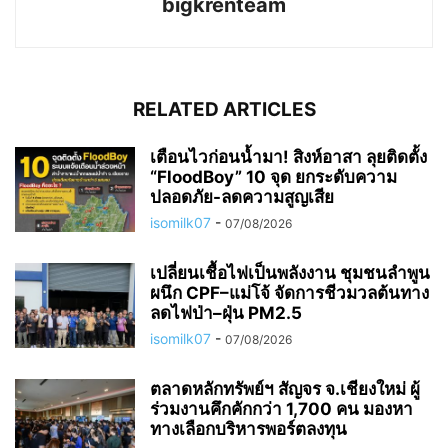
bigkrenteam
RELATED ARTICLES
เตือนไวก่อนน้ำมา! สิงห์อาสา ลุยติดตั้ง
“FloodBoy” 10 จุด ยกระดับความ
ปลอดภัย-ลดความสูญเสีย
isomilk07
-
07/08/2026
เปลี่ยนเชื้อไฟเป็นพลังงาน ชุมชนลำพูน
ผนึก CPF–แม่โจ้ จัดการชีวมวลต้นทาง
ลดไฟป่า–ฝุ่น PM2.5
isomilk07
-
07/08/2026
ตลาดหลักทรัพย์ฯ สัญจร จ.เชียงใหม่ ผู้
ร่วมงานคึกคักกว่า 1,700 คน มองหา
ทางเลือกบริหารพอร์ตลงทุน