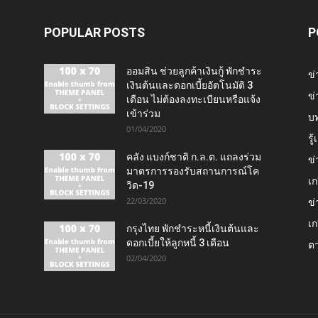
POPULAR POSTS
P
ออมสิน ช่วยลูกค้าเงินกู้ พักชำระ
ข่
เงินต้นและดอกเบี้ยอัตโนมัติ 3
ข่
เดือน ไม่ต้องลงทะเบียนหรือแจ้ง
เข้าร่วม
บ
01/04/2020
รู
คลัง แบงก์ชาติ ก.ล.ต. แถลงร่วม
ข่
มาตรการรองรับสถานการณ์โค
เก
วิด-19
22/03/2020
ข่
เก
กรุงไทย พักชำระหนี้เงินต้นและ
ดอกเบี้ยให้ลูกหนี้ 3 เดือน
ต
02/04/2020