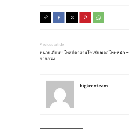
Previous article
ทนายเตือน!! โพสต์ด่าผ่านโซเชียลเจอโทษหนัก –
จ่ายอ่วม
bigkrenteam