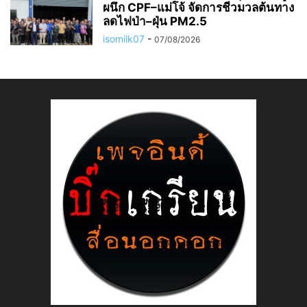
ผนึก CPF–แม่โจ้ จัดการชีวมวลต้นทาง
ลดไฟป่า–ฝุ่น PM2.5
isomilk07
-
07/08/2026