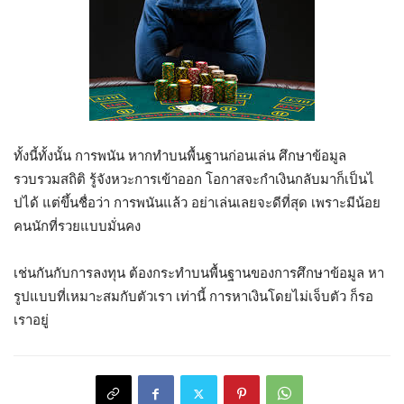
ทั้งนี้ทั้งนั้น การพนัน หากทำบนพื้นฐานก่อนเล่น ศึกษาข้อมูล
รวบรวมสถิติ รู้จังหวะการเข้าออก โอกาสจะกำเงินกลับมาก็เป็นไ
ปได้ แต่ขึ้นชื่อว่า การพนันแล้ว อย่าเล่นเลยจะดีที่สุด เพราะมีน้อย
คนนักที่รวยแบบม
ั่นคง
เช่นกันกับการลงทุน ต้องกระทำบนพื้นฐานของการศึ
กษาข้อมูล หา
รูปแบบที่เหมาะสมกับตัวเร
า เท่านี้ การหาเงินโดยไม่เจ็บตัว ก็รอ
เราอยู่