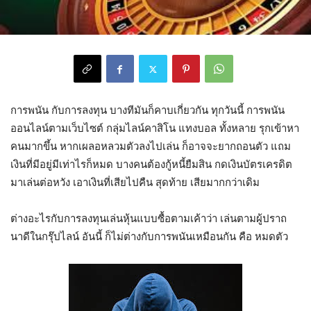
การพนัน กับการลงทุน บางทีมันก็คาบเกี่ยวกัน ทุกวันนี้ การพนัน
ออนไลน์ตามเว็บไซต์ กลุ่มไลน์คาสิโน แทงบอล ทั้งหลาย รุกเข้าหา
คนมากขึ้น หากเผลอหลวมตัวลงไปเล่น ก็อาจจะยากถอนตัว แถม
เงินที่มีอยู่มีเท่าไรก็
หมด บางคนต้องกู้หนี้ยืมสิน กดเงินบัตรเครดิต
มาเล่นต่อห
วัง เอาเงินที่เสียไปคืน สุดท้าย เสียมากกว่าเดิม
ต่างอะไรกับการลงทุนเล่นหุ้
นแบบซื้อตามเค้าว่า เล่นตามผู้ปราถ
นาดีในกรุ๊ปไ
ลน์ อันนี้ ก็ไม่ต่างกับ
การพนันเหมือนกัน คือ หมดตัว