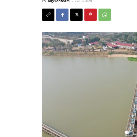
By
bigkrenteam
-
27/05/2020