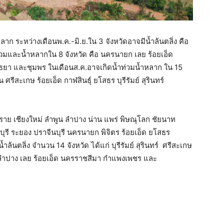
ำหลาก ระหว่างเดือนพ.ค.-มิ.ย.ใน 3 จังหวัดอาจมีน้ำล้นตลิ่ง คือ
ท่วมและน้ำหลากใน 8 จังหวัด คือ นครนายก เลย ร้อยเอ็ด
ธยา และชุมพร ในเดือนส.ค.อาจเกิดน้ำท่วมน้ำหลาก ใน 15
 ศรีสะเกษ ร้อยเอ็ด กาฬสินธุ์ ยโสธร บุรีรัมย์ สุรินทร์
ียงราย เชียงใหม่ ลำพูน ลำปาง น่าน แพร่ พิษณุโลก ชัยนาท
ทบุรี ระยอง ปราจีนบุรี นครนายก พิจิตร ร้อยเอ็ด ยโสธร
้ำล้นตลิ่ง จำนวน 14 จังหวัด ได้แก่ บุรีรัมย์ สุรินทร์ ศรีสะเกษ
 ลำปาง เลย ร้อยเอ็ด นครราชสีมา กำแพงเพชร และ