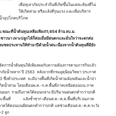
เพื่อทุเลาภัยประจำถิ่นที่เกิดขึ้นในแต่ละท้องที่ไม่
ให้เกิดท่วม หรือแล้งที่รุนแรง และเพื่อบริหาร
น้ำอุปโภคบริโภค
ม.ขณะที่น้ำต้นทุนเหลือเพียง11,654 ล้าน ลบ.ม.
นา เพาะปลูกได้ก็ต่อเมื่อมีฝนตกและมั่นใจว่าจะตกต่อ
รมชลประทานให้ทำนาปีด้วยน้ำฝน เนื่องจากน้ำต้นทุนที่มียัง
จัดการน้ำต้นทุนให้เพียงพอกับความต้องการตามภารกิจแล้ว
อุทกภัยน้ำหลาก ปี 2563 หลังจากที่กรมอุตุนิยมวิทยา ประกาศ
63 ซึ่งทั่วประเทศ จะมีบางพื้นที่เกิดน้ำท่วมฉับพลันและน้ำป่า
ิดน้ำท่วม โดยเดือนพ.ค.-ก.ค.พื้นที่ภาคเหนือตอนบน ภาค
ะวันออก รวมถึงภาคใต้ตอนกลาง มีปริมาณฝนตกต่ำกว่าปกติ
พาะพื้นที่ แล้งซ้ำซาก เดือนส.ค.-ต.ค.พื้นที่บริเวณภาค
ใต้ตอนบนมีฝนตกต่ำกว่าปกติ แต่ช่วงเดือนส.ค.-ต.ค.ระวัง
-2 ลูก