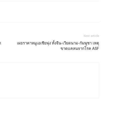
Next article
า
เผยราคาหมูเอเชียพุ่ง ทั้งจีน-เวียดนาม-กัมพูชา เหตุ
ขาดแคลนจากโรค ASF