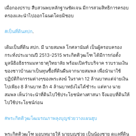
เมื่อกองปราบ​ สืบสวนพบหลักฐานชัดเจน​ มีการสวมสิทธิการครอบ
ครองและนำไปออกโฉนดโดยมิชอบ
#เป็นที่ดินสปก
.
เดิมเป็นที่ดิน สปก. มี​ นายสมพล โกศลานันท์ เป็นผู้ครอบครอง
กระทั่งประมาณปี 2513-2515 พระกิตติวุฒโฑ ได้มีการก่อตั้ง
มูลนิธิอธิธรรมมหาธาตุวิทยาลัย พร้อมเปิดรับบริจาค​ รวบรวมเงิน
ของชาวบ้านมาเป็นทุนซื้อที่ดินผืนจากนายสมพล เพื่อนำมาใช้
ปฏิบัติกิจกรรมต่างๆของพระสงฆ์ ในราคา 12 ล้านบาทแต่จ่ายเงิน
ไปเพียง 8 ล้านบาท อีก 4 ล้านบาทยังไม่ได้ชำระ แต่ทาง นาย
สมพล เห็นว่าจะนำที่ดินไปใช้ประโยชน์ทางศาสนา จึงมอบที่ดินให้
ไปใช้ประโยชน์ก่อน
#พระกิตติวุฒโฒมรณภาพลุงบุญช่วยวางแผนฮุบ
พระกิตติวุฒโฑ มอบหมายให้ นายบุญช่วย เป็นน้องชาย​ ดูแลที่ดิน