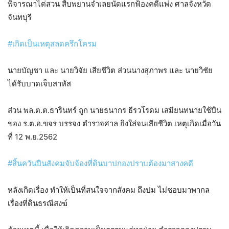
พิจารณา​ไต่สวน​ สืบพยานจำเลยนัดแรกฟ้องคดีแพ่ง​ ศาลจังหวัด
จันทบุรี
#เกิดเป็นเหตุสลดครึกโครม
นายบัญชา และ นายวิจัย เสียชีวิต ส่วนนางสุภาพร และ นายวิชัย
ได้รับบาดเจ็บสาหัส
ส่วน​ พล.ต.ต.ธารินทร์ ถูก​ นายธนากร ธีรวโรดม เสมียนทนายใช้ปืน
ของ​ ร.ต.อ.ขจร บรรจง ตำรวจศาล ยิงใส่จนเสียชีวิต​ เหตุเกิดเมื่อวัน
ที่ 12 พ.ย.2562
#สิ้นควันปืนสังคมจับจ้องที่ดินบาปกองปราบต้องมาสางคดี
หลังเกิดเรื่อง​ ทำให้เป็นที่สนใจจากสังคม​ ถึงปม​ ไม่ชอบมาพากล
เรื่องที่ดินธรณี​สงฆ์