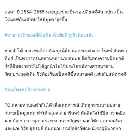
ต่อมา​ ปี 2554-2555 นายบุญช่วย ยื่นขอเปลี่ยนที่ดิน สปก. เป็น
โฉนดที่ดินเพื่อทำให้มีมูลค่าสูงขึ้น
#ทายาทเจ้าของที่ดินเดิมเห็นข้อพิรุธจึงฟ้องแย้ง
หากจำได้​ น.ส.เขมจิรา บัณฑูรนิพิท และ พล.ต.ต.ธารินทร์ จันทรา
ทิพย์ เป็นทายาทรุ่นหลานของ นายสมพล จึงเริ่มพบความผิดปกติ​
ว่าที่ดินดังกล่าวไม่ได้ถูกนำไปใช้ประโยชน์ทางศาสนาตาม
วัตถุประสงค์เดิม จึงฟ้องร้องเป็นคดีขึ้นหลายคดี​ แต่กลับแพ้ทุกคดี
#จนเกิดเหตุยิงกลางศาล
FC​ หลายท่านคงจำกันได้​ เสื่อเหตุการณ์​ เกิดลุกลามบานปลาย​
กลายเป็นมูลเหตุ​ ทำให้ พล.ต.ต.ธารินทร์ ตัดสินใจใช้ปืน กราดยิง​
นายบัญชา นางสุภาพร ภรรยานายบัญชา นายวิชัย อุดมธนภัทร
และนายวิจัย สุขรมย์ ทีมทนาย บนบัลลังก์​ขณะนั่งรอผู้พิพากษา​