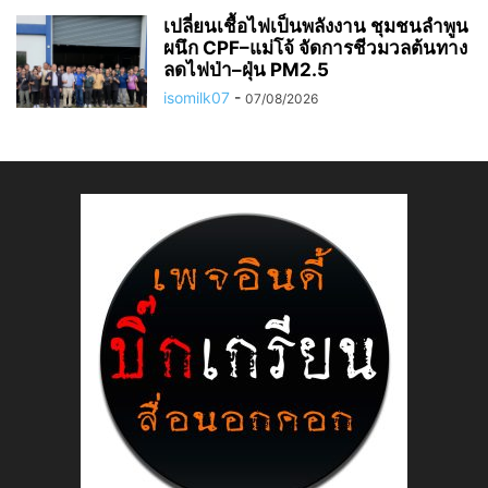
เปลี่ยนเชื้อไฟเป็นพลังงาน ชุมชนลำพูน
ผนึก CPF–แม่โจ้ จัดการชีวมวลต้นทาง
ลดไฟป่า–ฝุ่น PM2.5
isomilk07
-
07/08/2026