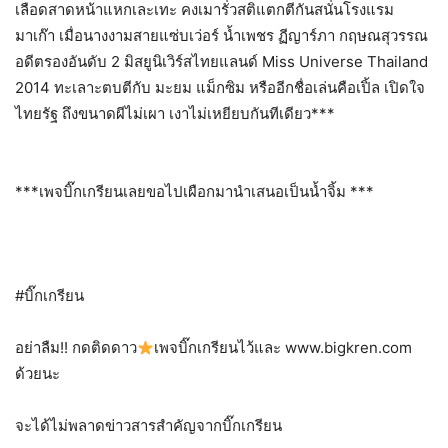
เลือดสาดหน้าแหกเละเทะ คงเมารั่วสติแตกตีกันสนั่นโรงแรม
มาเก๊า เมื่อนางงามสายแซ่บเว่อร์ น้ำเพชร ฏีญาร์ภา กฤษณสุวรรณ
อดีตรองอันดับ 2 มิสยูนิเวิร์สไทยแลนด์ Miss Universe Thailand
2014 ทะเลาะตบตีกับ มะยม แม็กซิม หรืออีกชื่อเล่นคือเปิ้ล​ เปิดใจ
ไทยรัฐ​ ถึงขนาดผีไม่เผา​ เงาไม่เหยียบกันทีเดียว​***
***เพจบิ๊กเกรียนเลยขอไปเผือก​มานำเสนอเป็นน้ำจิ้ม​ ***
#บิ๊กเกรียน
อย่าลืม!! กดติดดาว
เพจบิ๊กเกรียนไว้และ www.bigkren.com
ด้วยนะ
จะได้ไม่พลาดข่าวสารสำคัญจากบิ๊กเกรียน