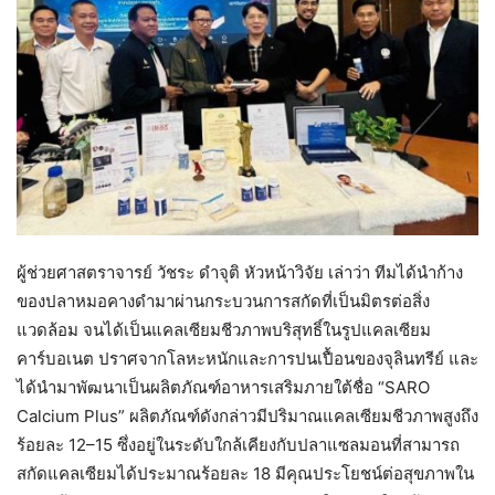
ผู้ช่วยศาสตราจารย์ วัชระ ดำจุติ หัวหน้าวิจัย เล่าว่า ทีมได้นำก้าง
ของปลาหมอคางดำมาผ่านกระบวนการสกัดที่เป็นมิตรต่อสิ่ง
แวดล้อม จนได้เป็นแคลเซียมชีวภาพบริสุทธิ์ในรูปแคลเซียม
คาร์บอเนต ปราศจากโลหะหนักและการปนเปื้อนของจุลินทรีย์ และ
ได้นำมาพัฒนาเป็นผลิตภัณฑ์อาหารเสริมภายใต้ชื่อ “SARO
Calcium Plus” ผลิตภัณฑ์ดังกล่าวมีปริมาณแคลเซียมชีวภาพสูงถึง
ร้อยละ 12–15 ซึ่งอยู่ในระดับใกล้เคียงกับปลาแซลมอนที่สามารถ
สกัดแคลเซียมได้ประมาณร้อยละ 18 มีคุณประโยชน์ต่อสุขภาพใน